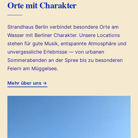
Orte mit Charakter
Strandhaus Berlin verbindet besondere Orte am
Wasser mit Berliner Charakter. Unsere Locations
stehen für gute Musik, entspannte Atmosphäre und
unvergessliche Erlebnisse — von urbanen
Sommerabenden an der Spree bis zu besonderen
Feiern am Müggelsee.
Mehr über uns →